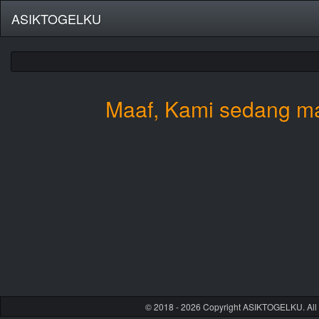
ASIKTOGELKU
Maaf, Kami sedang ma
© 2018 - 2026 Copyright ASIKTOGELKU. All 