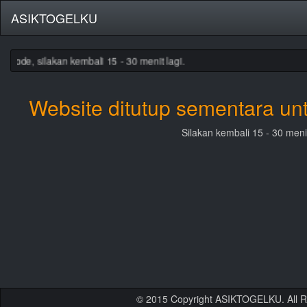
ASIKTOGELKU
iode, silakan kembali 15 - 30 menit lagi.
Website ditutup sementara un
Silakan kembali 15 - 30 menit
© 2015 Copyright ASIKTOGELKU. All R